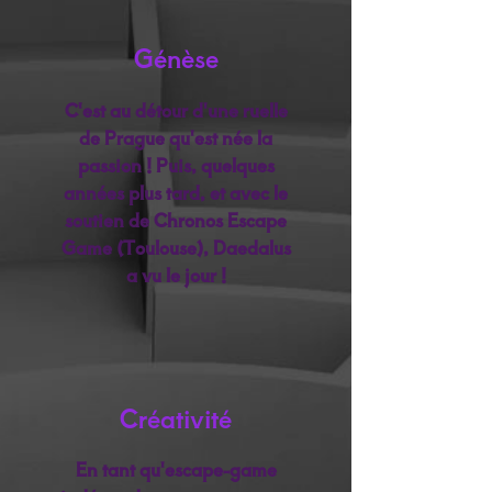
Génèse
C'est au détour d'une ruelle
de Prague qu'est née la
passion ! Puis, quelques
années plus tard, et avec le
soutien de Chronos Escape
Game (Toulouse), Daedalus
a vu le jour !
Créativité
En tant qu'escape-game