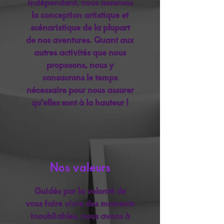
indépendant, nous assurons
la conception artistique et
scénaristique de la plupart
de nos aventures. Quant aux
autres activités que nous
proposons, nous y
consacrons le temps
nécessaire pour nous assurer
qu'elles sont à la hauteur !
Nos valeurs
Guidés par la volonté de
vous faire vivre des moments
inoubliables, nous avons à