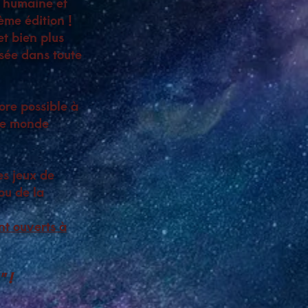
e humaine et
ème édition !
t bien plus
usée dans toute
core possible à
t le monde
es jeux de
ou de la
nt ouverts à
" !