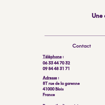
Une e
Contact
Téléphone
:
06 33 44 70 32
09 84 48 31 71
Adresse
:
8T rue de la garenne
41000 Blois
France