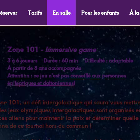
éserver
Tarifs
En salle
Pour les enfants
À la
Zone 101 -
Immersive game
3 à 6 joueurs Durée : 60 min Difficulté : adaptable
À partir de 8 ans accompagnés
Attention : ce jeu n'est pas conseillé aux
personnes
épileptiques et daltoniennes!​
e 101, un défi intergalactique qui saura vous mettre
s jeux olympiques intergalactiques sont organisés en
ces aliens pour maintenir la paix et déterminer quelle
ne de ce tournoi hors du commun !