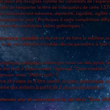
ous avez été désignés comme les candidats de l'espèc
afin de remporter le titre de vainqueurs de cette 137
s demanderont mémoire, dextérité, rapidité, agilité e
emporter les jeux ! Participez à cette compétition diff
venez les prochaines idoles galactiques !
aventure rejouable
ou le but est de faire le meilleur s
 avec une difficulté variable afin de permettre à tou
amille ou collègues
, challengez vous sur des quizz, d
e des jeux d'adresse dans l'épreuve "Color madness" 
groupe dans "Stellar rush" !
rce physique ou d'être sportif, ces jeux galactiques so
même aux enfants à partir de 8 ans accompagnés !
ttendez plus et venez relever le défi de la "Zone 101