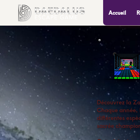
Accueil
R
Découvrez la Zon
Chaque année, le
différentes espè
sacrée champion