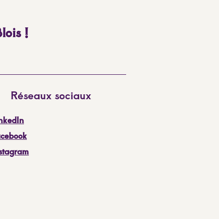
lois !
Réseaux sociaux
nkedIn
acebook
nstagram