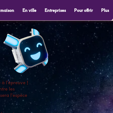
 maison
En ville
Entreprises
Pour offrir
Plus
 à l'épreuve !
tre les
 sera l'espèce