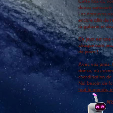
Cette fois-ci, v
devez concourir 
Les épreuves vou
encore afin de r
la galaxie et de
Ce jeux est une
chaque mini jeu,
de jouer !
Avec vos amis, f
danse, où encor
coordination de 
Nul besoin de fo
tout le monde, 
N'a