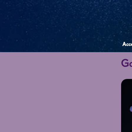
Acce
Ga