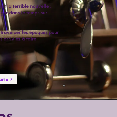
nt la terrible nouvelle :
ager dans le temps sur
 traverser les époques pour
s arriviez à faire
ario
os