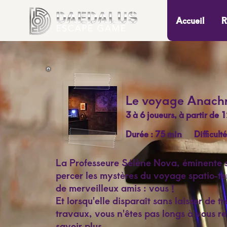
Accueil
R
Le voyage Anach
3 à 6 joueurs, à partir de
Durée : 75 min Difficulté
La Professeure Sélène Nova, éminente sc
percer les mystères du voyage spatio-te
de merveilleux amis : vous !
Et lorsqu'elle disparaît sans laisser de t
travaux, vous n'êtes pas longs à vous r
savoir plus.