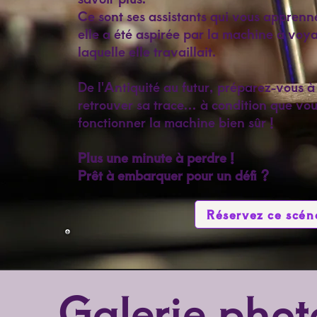
Ce sont ses assistants qui vous apprenne
elle a été aspirée par la machine à voy
laquelle elle travaillait.
De l'Antiquité au futur, préparez-vous à
retrouver sa trace... à condition que vou
fonctionner la machine bien sûr !
Plus une minute à perdre !
Prêt à embarquer pour un défi ?
Réservez ce scén
Galerie phot