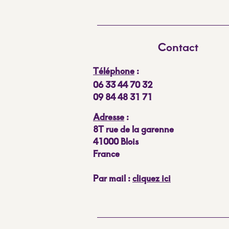
Contact
Téléphone
:
06 33 44 70 32
09 84 48 31 71
Adresse
:
8T rue de la garenne
41000 Blois
France
Par mail :
cliquez ici