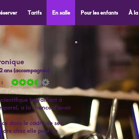
éserver
Tarifs
En salle
Pour les enfants
À la
ronique
 12 ans (accompagnés)
 :
ientifique travaillant à
mporel, a la chance d'avoir
race dans le cadre de ses
endre chez elle pour en